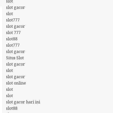
slot
slot gacor
slot
slot777
slot gacor
slot 777
slot88
slot777
slot gacor
Situs Slot
slot gacor
slot
slot gacor
slot online
slot
slot
slot gacor hari ini
slot88