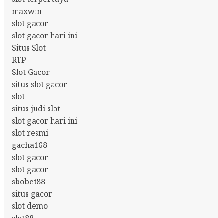
maxwin
slot gacor
slot gacor hari ini
Situs Slot
RTP
Slot Gacor
situs slot gacor
slot
situs judi slot
slot gacor hari ini
slot resmi
gacha168
slot gacor
slot gacor
sbobet88
situs gacor
slot demo