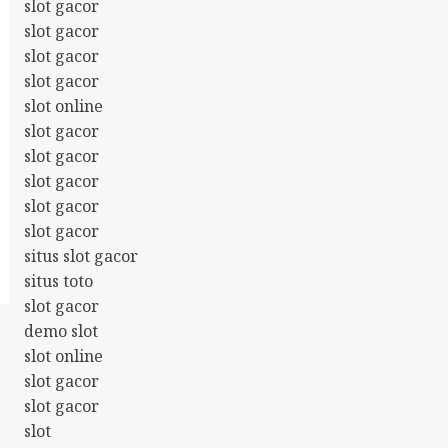
slot gacor
slot gacor
slot gacor
slot gacor
slot online
slot gacor
slot gacor
slot gacor
slot gacor
slot gacor
situs slot gacor
situs toto
slot gacor
demo slot
slot online
slot gacor
slot gacor
slot