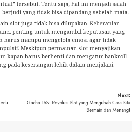
ual” tersebut. Tentu saja, hal ini menjadi salah
erjudi yang tidak bisa dipandang sebelah mata.
ain slot juga tidak bisa dilupakan. Keberanian
kunci penting untuk mengambil keputusan yang
in harus mampu mengelola emosi agar tidak
impulsif. Meskipun permainan slot menyajikan
i kapan harus berhenti dan mengatur bankroll
ung pada kesenangan lebih dalam menjalani
Next:
erlu
Gacha 168: Revolusi Slot yang Mengubah Cara Kita
Bermain dan Menang!