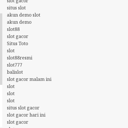
slot gacor
situs slot
akun demo slot
akun demo
slot88
slot gacor
Situs Toto
slot
slot88resmi
slot777
balislot
slot gacor malam ini
slot
slot
slot
situs slot gacor
slot gacor hari ini
slot gacor