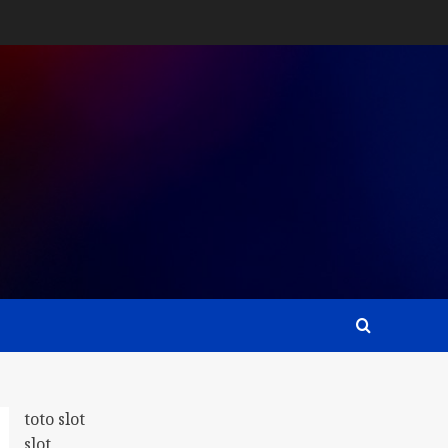
toto slot
slot