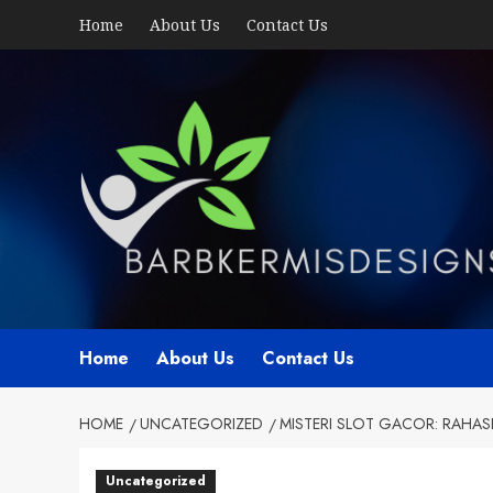
Skip
Home
About Us
Contact Us
to
content
Home
About Us
Contact Us
HOME
UNCATEGORIZED
MISTERI SLOT GACOR: RAHA
Uncategorized