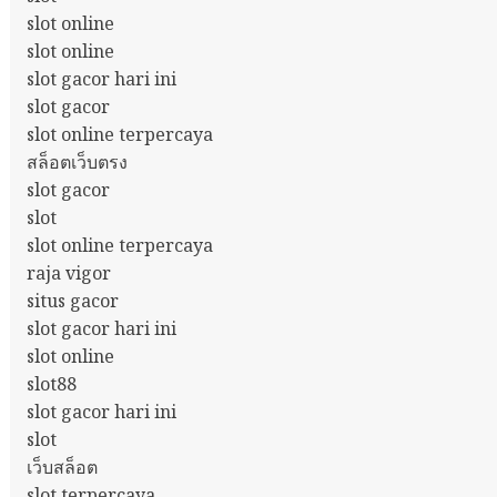
slot online
slot online
slot gacor hari ini
slot gacor
slot online terpercaya
สล็อตเว็บตรง
slot gacor
slot
slot online terpercaya
raja vigor
situs gacor
slot gacor hari ini
slot online
slot88
slot gacor hari ini
slot
เว็บสล็อต
slot terpercaya