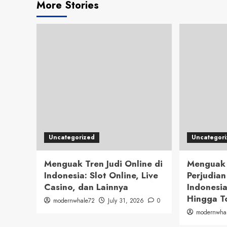
More Stories
Uncategorized
Uncategor
Menguak Tren Judi Online di
Menguak
Indonesia: Slot Online, Live
Perjudian
Casino, dan Lainnya
Indonesia
Hingga T
modernwhale72
July 31, 2026
0
modernwha