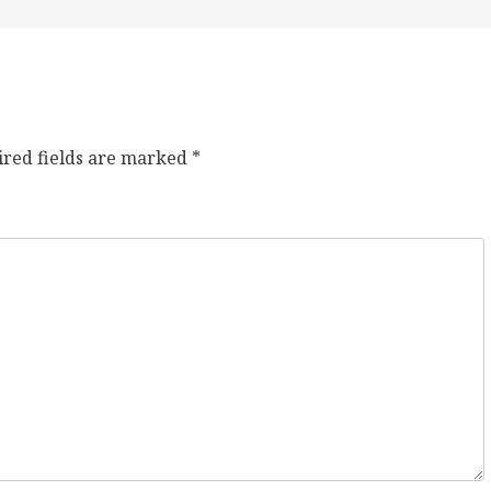
ired fields are marked
*