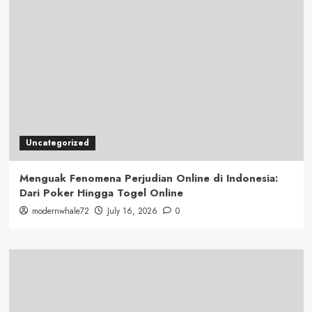
Uncategorized
Menguak Fenomena Perjudian Online di Indonesia:
Dari Poker Hingga Togel Online
modernwhale72
July 16, 2026
0