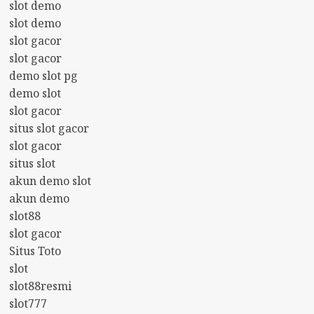
slot demo
slot demo
slot gacor
slot gacor
demo slot pg
demo slot
slot gacor
situs slot gacor
slot gacor
situs slot
akun demo slot
akun demo
slot88
slot gacor
Situs Toto
slot
slot88resmi
slot777