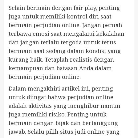
Selain bermain dengan fair play, penting
juga untuk memiliki kontrol diri saat
bermain perjudian online. Jangan pernah
terbawa emosi saat mengalami kekalahan
dan jangan terlalu tergoda untuk terus
bermain saat sedang dalam kondisi yang
kurang baik. Tetaplah realistis dengan
kemampuan dan batasan Anda dalam
bermain perjudian online.
Dalam mengakhiri artikel ini, penting
untuk diingat bahwa perjudian online
adalah aktivitas yang menghibur namun
juga memiliki risiko. Penting untuk
bermain dengan bijak dan bertanggung
jawab. Selalu pilih situs judi online yang