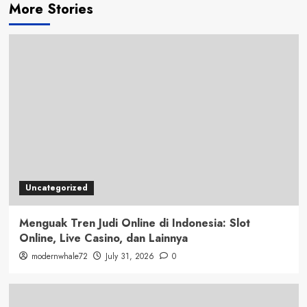
More Stories
Uncategorized
Menguak Tren Judi Online di Indonesia: Slot
Online, Live Casino, dan Lainnya
modernwhale72
July 31, 2026
0