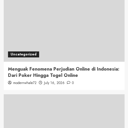
Uncategorized
Menguak Fenomena Perjudian Online di Indonesia:
Dari Poker Hingga Togel Online
modernwhale72
July 16, 2026
0