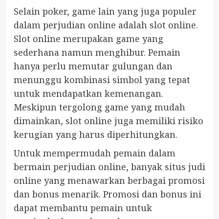
Selain poker, game lain yang juga populer
dalam perjudian online adalah slot online.
Slot online merupakan game yang
sederhana namun menghibur. Pemain
hanya perlu memutar gulungan dan
menunggu kombinasi simbol yang tepat
untuk mendapatkan kemenangan.
Meskipun tergolong game yang mudah
dimainkan, slot online juga memiliki risiko
kerugian yang harus diperhitungkan.
Untuk mempermudah pemain dalam
bermain perjudian online, banyak situs judi
online yang menawarkan berbagai promosi
dan bonus menarik. Promosi dan bonus ini
dapat membantu pemain untuk