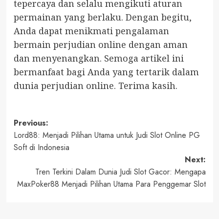
tepercaya dan selalu mengikuti aturan
permainan yang berlaku. Dengan begitu,
Anda dapat menikmati pengalaman
bermain perjudian online dengan aman
dan menyenangkan. Semoga artikel ini
bermanfaat bagi Anda yang tertarik dalam
dunia perjudian online. Terima kasih.
Post
Previous:
Lord88: Menjadi Pilihan Utama untuk Judi Slot Online PG
navigation
Soft di Indonesia
Next:
Tren Terkini Dalam Dunia Judi Slot Gacor: Mengapa
MaxPoker88 Menjadi Pilihan Utama Para Penggemar Slot