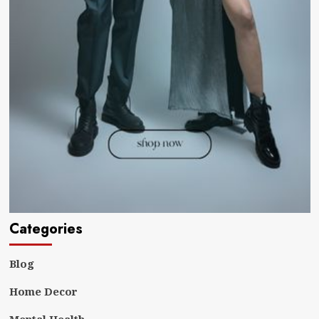
Categories
Blog
Home Decor